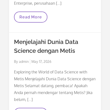
Enterprise, perusahaan […]
Menapak
Read More
Dunia
Pierre
Enterprise
Menjelajahi Dunia Data
Science dengan Metis
Posted
By
admin
May 17, 2026
on
Exploring the World of Data Science with
Metis Menjelajahi Dunia Data Science dengan
Metis Selamat datang, pembaca! Apakah
Anda pernah mendengar tentang Metis? Jika
belum, […]