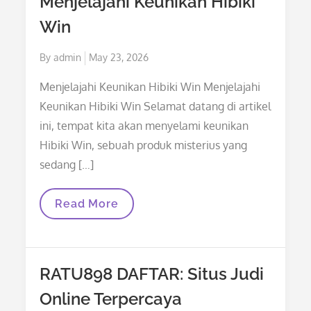
Menjelajahi Keunikan Hibiki
Win
Posted
By
admin
May 23, 2026
on
Menjelajahi Keunikan Hibiki Win Menjelajahi
Keunikan Hibiki Win Selamat datang di artikel
ini, tempat kita akan menyelami keunikan
Hibiki Win, sebuah produk misterius yang
sedang […]
Menjelajahi
Read More
Keunikan
Hibiki
Win
RATU898 DAFTAR: Situs Judi
Online Terpercaya