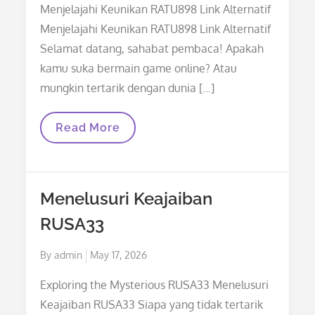
Menjelajahi Keunikan RATU898 Link Alternatif
Menjelajahi Keunikan RATU898 Link Alternatif
Selamat datang, sahabat pembaca! Apakah
kamu suka bermain game online? Atau
mungkin tertarik dengan dunia […]
Menjelajahi
Read More
Keunikan
RATU898
Link
Alternatif
Menelusuri Keajaiban
RUSA33
Posted
By
admin
May 17, 2026
on
Exploring the Mysterious RUSA33 Menelusuri
Keajaiban RUSA33 Siapa yang tidak tertarik