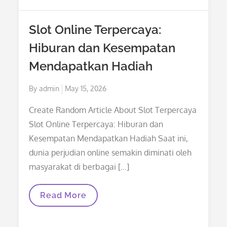
Balik
Nama
Yang
Slot Online Terpercaya:
Unik
Hiburan dan Kesempatan
Mendapatkan Hadiah
Posted
By
admin
May 15, 2026
on
Create Random Article About Slot Terpercaya
Slot Online Terpercaya: Hiburan dan
Kesempatan Mendapatkan Hadiah Saat ini,
dunia perjudian online semakin diminati oleh
masyarakat di berbagai […]
Slot
Read More
Online
Terpercaya:
Hiburan