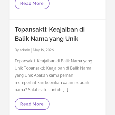
Menjelajahi
Read More
Dunia
Data
Science
Dengan
Metis
Topansakti: Keajaiban di
Balik Nama yang Unik
Posted
By
admin
May 16, 2026
on
Topansakti: Keajaiban di Balik Nama yang
Unik Topansakti: Keajaiban di Balik Nama
yang Unik Apakah kamu pernah
memperhatikan keunikan dalam sebuah
nama? Salah satu contoh […]
Topansakti:
Read More
Keajaiban
Di