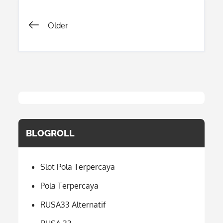
Hoki
Mini
Posts
Older
navigation
BLOGROLL
Slot Pola Terpercaya
Pola Terpercaya
RUSA33 Alternatif