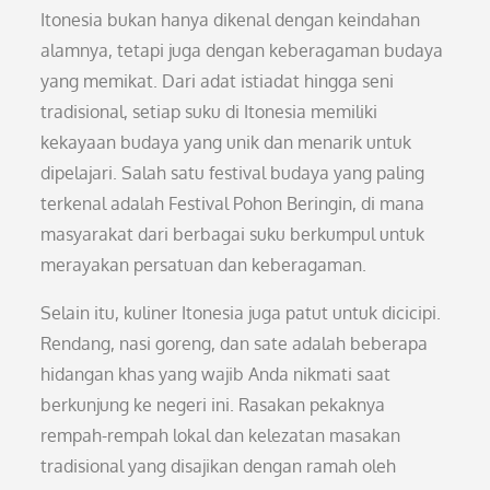
Itonesia bukan hanya dikenal dengan keindahan
alamnya, tetapi juga dengan keberagaman budaya
yang memikat. Dari adat istiadat hingga seni
tradisional, setiap suku di Itonesia memiliki
kekayaan budaya yang unik dan menarik untuk
dipelajari. Salah satu festival budaya yang paling
terkenal adalah Festival Pohon Beringin, di mana
masyarakat dari berbagai suku berkumpul untuk
merayakan persatuan dan keberagaman.
Selain itu, kuliner Itonesia juga patut untuk dicicipi.
Rendang, nasi goreng, dan sate adalah beberapa
hidangan khas yang wajib Anda nikmati saat
berkunjung ke negeri ini. Rasakan pekaknya
rempah-rempah lokal dan kelezatan masakan
tradisional yang disajikan dengan ramah oleh