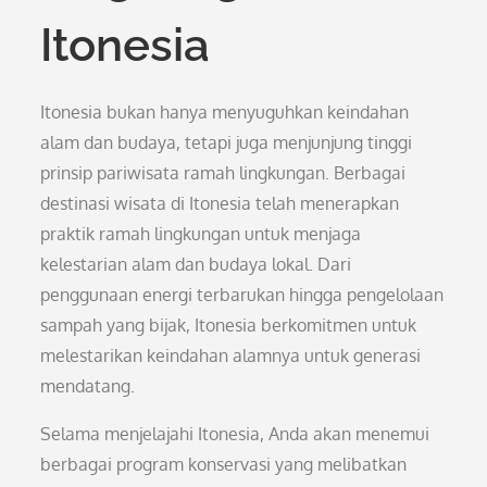
Itonesia
Itonesia bukan hanya menyuguhkan keindahan
alam dan budaya, tetapi juga menjunjung tinggi
prinsip pariwisata ramah lingkungan. Berbagai
destinasi wisata di Itonesia telah menerapkan
praktik ramah lingkungan untuk menjaga
kelestarian alam dan budaya lokal. Dari
penggunaan energi terbarukan hingga pengelolaan
sampah yang bijak, Itonesia berkomitmen untuk
melestarikan keindahan alamnya untuk generasi
mendatang.
Selama menjelajahi Itonesia, Anda akan menemui
berbagai program konservasi yang melibatkan