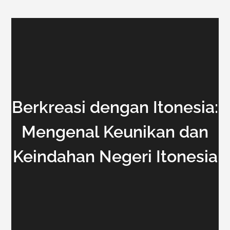
Berkreasi dengan Itonesia:
Mengenal Keunikan dan
Keindahan Negeri Itonesia