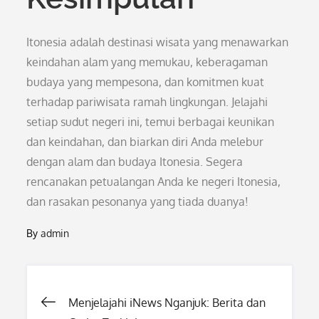
Itonesia adalah destinasi wisata yang menawarkan
keindahan alam yang memukau, keberagaman
budaya yang mempesona, dan komitmen kuat
terhadap pariwisata ramah lingkungan. Jelajahi
setiap sudut negeri ini, temui berbagai keunikan
dan keindahan, dan biarkan diri Anda melebur
dengan alam dan budaya Itonesia. Segera
rencanakan petualangan Anda ke negeri Itonesia,
dan rasakan pesonanya yang tiada duanya!
By
admin
Post
Menjelajahi iNews Nganjuk: Berita dan