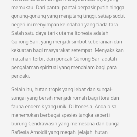
memukau. Dari pantai-pantai berpasir putih hingga
gunung-gunung yang menjulang tinggi, setiap sudut
negeri ini menyimpan keindahan yang tiada tara.
Salah satu daya tarik utama Itonesia adalah
Gunung Sari, yang menjadi simbol keberanian dan
kekuatan bagi masyarakat setempat. Menyaksikan
matahari terbit dari puncak Gunung Sari adalah
pengalaman spiritual yang mendalam bagi para
pendaki.
Selain itu, hutan tropis yang lebat dan sungai-
sungai yang bersih menjadi rumah bagi flora dan
fauna endemik yang unik. Di Itonesia, Anda bisa
menemukan berbagai spesies langka seperti
burung Cendrawasih yang memesona dan bunga
Raflesia Arnoldii yang megah. Jelajahi hutan