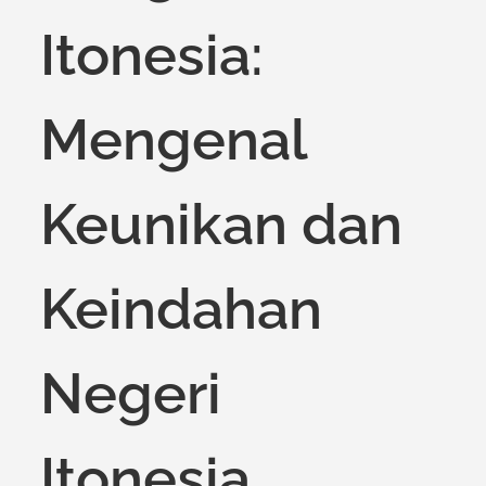
Itonesia:
Mengenal
Keunikan dan
Keindahan
Negeri
Itonesia