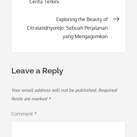
Cerita Terkini
navigation
Exploring the Beauty of
Citralandriyorejo: Sebuah Perjalanan
yang Mengagumkan
Leave a Reply
Your email address will not be published.
Required
fields are marked
*
Comment
*