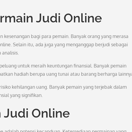
rmain Judi Online
an kesenangan bagi para pemain. Banyak orang yang merasa
nline. Selain itu, ada juga yang menganggap berjudi sebagai
analisis.
di peluang untuk meraih keuntungan finansial. Banyak pemain
tkan hadiah berupa uang tunai atau barang berharga lainny
 risiko kehilangan uang. Banyak pemain yang terjebak dalam
ial yang signifikan.
Judi Online
ne adalah potensi kecanduan. Ketersediaan permainan yang