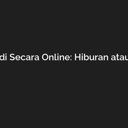
di Secara Online: Hiburan at