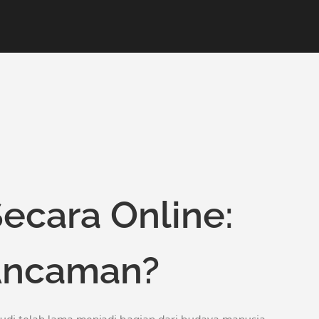
ecara Online:
 Ancaman?