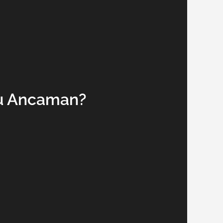
au Ancaman?