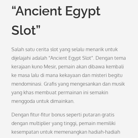
“Ancient Egypt
Slot”
Salah satu cerita slot yang selalu menarik untuk
dijelajahi adalah “Ancient Egypt Slot”. Dengan tema
kerajaan kuno Mesir, pemain akan dibawa kembali
ke masa lalu di mana kekayaan dan misteri begitu
mendominasi. Grafis yang mengesankan dan musik
yang khas membuat permainan ini semakin
menggoda untuk dimainkan.
Dengan fitur-fitur bonus seperti putaran gratis
dengan multiplier yang tinggi, pemain memiliki
kesempatan untuk memenangkan hadiah-hadiah