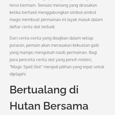
terus bermain. Sensasi menang yang dirasakan
ketika berhasil menggabungkan simbol-simbol
magis membuat permainan ini layak masuk dalam
daftar cerita slot terbaik.
Dari cerita-cerita yang disajikan dalam setiap
putaran, pemain akan merasakan kekuatan gaib
yang mampu mengubah nasib permainan. Bagi
para pencinta cerita slot yang penuh misteri,
“Magic Spell Slot” menjadi pilihan yang tepat untuk
dijelajahi.
Bertualang di
Hutan Bersama