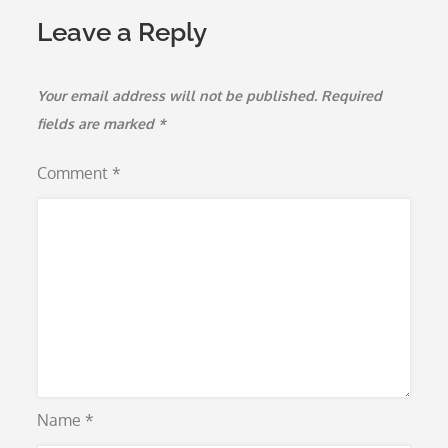
Leave a Reply
Your email address will not be published.
Required
fields are marked
*
Comment
*
Name
*