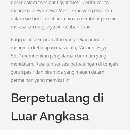
besar dalam “Ancient Egypt Slot”. Cerita-cerita
mengenai dewa-dewa Mesir kuno yang disajikan
dalam simbol-simbol permainan membuat pemain
merasakan magisnya peradaban kuno.
Bagi pecinta sejarah atau yang sekadar ingin
mengintip kehidupan masa lalu, “Ancient Egypt
Slot” memberikan pengalaman bermain yang
mendalam. Rasakan sensasi petualangan di tengah
gurun pasir dan piramida yang megah dalam
permainan yang memikat ini.
Berpetualang di
Luar Angkasa