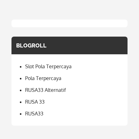
BLOGROLL
Slot Pola Terpercaya
Pola Terpercaya
RUSA33 Alternatif
RUSA 33
RUSA33