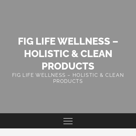
Skip
to
content
FIG LIFE WELLNESS –
HOLISTIC & CLEAN
PRODUCTS
FIG LIFE WELLNESS – HOLISTIC & CLEAN
PRODUCTS