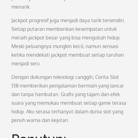
menarik.
Jackpot progresif juga menjadi daya tarik tersendiri.
Setiap putaran memberikan kesempatan untuk
meraih jackpot besar yang bisa mengubah hidup.
Meski peluangnya mungkin kecil, namun sensasi
ketika mendekati jackpot membuat setiap taruhan
menjadi seru.
Dengan dukungan teknologi canggih, Cerita Slot
138 memberikan pengalaman bermain yang lancar
dan tanpa hambatan. Grafis yang tajam dan efek
suara yang memukau membuat setiap game terasa
hidup. Aku serasa terhanyut dalam dunia slot yang
penuh warna dan kejutan.