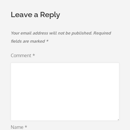
Leave a Reply
Your email address will not be published.
Required
fields are marked
*
Comment
*
Name
*