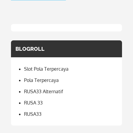
BLOGROLL
Slot Pola Terpercaya
Pola Terpercaya
RUSA33 Alternatif
RUSA 33
RUSA33