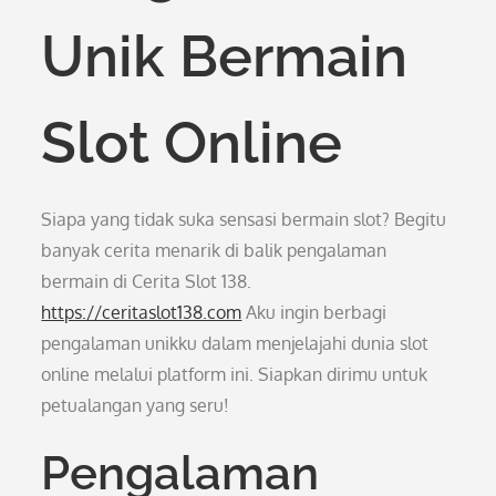
Unik Bermain
Slot Online
Siapa yang tidak suka sensasi bermain slot? Begitu
banyak cerita menarik di balik pengalaman
bermain di Cerita Slot 138.
https://ceritaslot138.com
Aku ingin berbagi
pengalaman unikku dalam menjelajahi dunia slot
online melalui platform ini. Siapkan dirimu untuk
petualangan yang seru!
Pengalaman