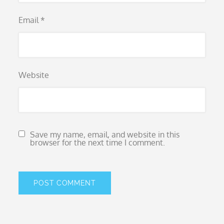
Email
*
Website
Save my name, email, and website in this
browser for the next time I comment.