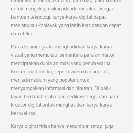
multimedia, membuka pintu baru bagi para kreator
untuk mengekspresikan ide-ide mereka. Dengan
bantuan teknologi, karya-karya digital dapat
menjangkau khalayak yang lebih luas dengan cepat
dan efektif.
Para desainer grafis menghadirkan karya-karya
visual yang memukau, sementara para animator
menciptakan dunia animasi yang penuh warna.
Konten multimedia, seperti video dan podcast,
menjadi medium yang populer untuk
menyampaikan informasi dan hiburan. Di balik
layar, terdapat usaha dan dedikasi tinggi dari para
kreator digital untuk menghasilkan karya-karya
berkualitas.
Karya digital tidak hanya menghibur, tetapi juga