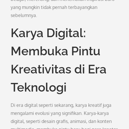
yang mungkin tidak pernah terbayangkan
sebelumnya.
Karya Digital:
Membuka Pintu
Kreativitas di Era
Teknologi
Di era digital seperti sekarang, karya kreatif juga
mengalami evolusi yang signifikan. Karya-karya
digital, seperti desain grafis, animasi, dan konten