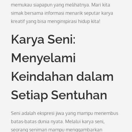
memukau siapapun yang melihatnya. Mari kita
simak bersama informasi menarik seputar karya
kreatif yang bisa menginspirasi hidup kita!
Karya Seni:
Menyelami
Keindahan dalam
Setiap Sentuhan
Seni adalah ekspresi jiwa yang mampu menembus
batas-batas dunia nyata. Melalui karya seni,
seorang seniman mampu menggambarkan