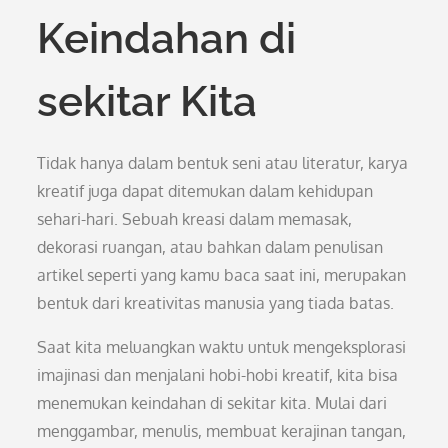
Keindahan di
sekitar Kita
Tidak hanya dalam bentuk seni atau literatur, karya
kreatif juga dapat ditemukan dalam kehidupan
sehari-hari. Sebuah kreasi dalam memasak,
dekorasi ruangan, atau bahkan dalam penulisan
artikel seperti yang kamu baca saat ini, merupakan
bentuk dari kreativitas manusia yang tiada batas.
Saat kita meluangkan waktu untuk mengeksplorasi
imajinasi dan menjalani hobi-hobi kreatif, kita bisa
menemukan keindahan di sekitar kita. Mulai dari
menggambar, menulis, membuat kerajinan tangan,