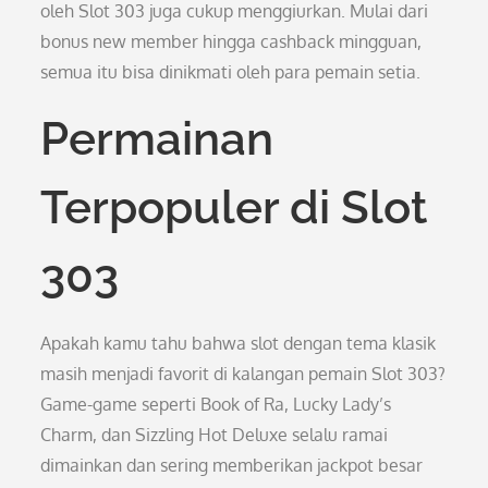
oleh Slot 303 juga cukup menggiurkan. Mulai dari
bonus new member hingga cashback mingguan,
semua itu bisa dinikmati oleh para pemain setia.
Permainan
Terpopuler di Slot
303
Apakah kamu tahu bahwa slot dengan tema klasik
masih menjadi favorit di kalangan pemain Slot 303?
Game-game seperti Book of Ra, Lucky Lady’s
Charm, dan Sizzling Hot Deluxe selalu ramai
dimainkan dan sering memberikan jackpot besar