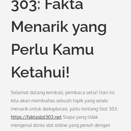
303: Fakta
Menarik yang
Perlu Kamu
Ketahui!
Selamat datang kembali, pembaca setia! Hari ini
kita akan membahas sebuah topik yang selalu
menarik untuk dieksplorasi, yaitu tentang Slot 303.
https://faktaslot303.net
Siapa yang tidak
mengenal dunia slot online yang penuh dengan