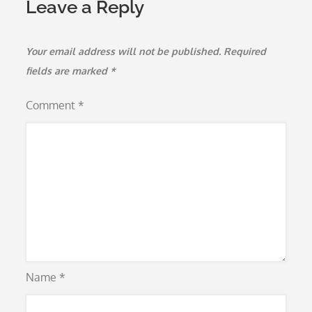
Leave a Reply
Your email address will not be published.
Required
fields are marked
*
Comment
*
Name
*