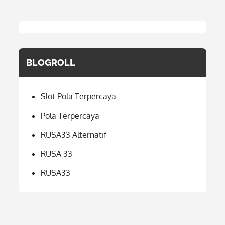
BLOGROLL
Slot Pola Terpercaya
Pola Terpercaya
RUSA33 Alternatif
RUSA 33
RUSA33