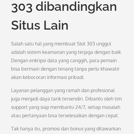
303 dibandingkan
Situs Lain
Salah satu hal yang membuat Slot 303 unggul
adalah sistem keamanan yang terjaga dengan baik.
Dengan enkripsi data yang canggih, para pemain
bisa bermain dengan tenang tanpa perlu khawatir
akan kebocoran informasi pribadi.
Layanan pelanggan yang ramah dan profesional
juga menjadi daya tarik tersendiri. Dibantu oleh tim
support yang siap membantu 24/7, setiap masalah
atau pertanyaan bisa terselesaikan dengan cepat.
Tak hanya itu, promosi dan bonus yang ditawarkan