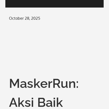
Posted
October 28, 2025
on
MaskerRun:
Aksi Baik