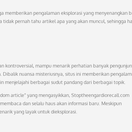
n juga memberikan pengalaman eksplorasi yang menyenangkan b
a tidak pernah tahu artikel apa yang akan muncul, sehingga hal
dan kontroversial, mampu menarik perhatian banyak pengunju
. Dibalik nuansa misteriusnya, situs ini memberikan pengala
in menjelajahi berbagai sudut pandang dari berbagai topik.
andom article” yang mengasyikkan, Stoptheengardiorecall.com
 membaca dan selalu haus akan informasi baru. Meskipun
menarik yang layak untuk dieksplorasi.