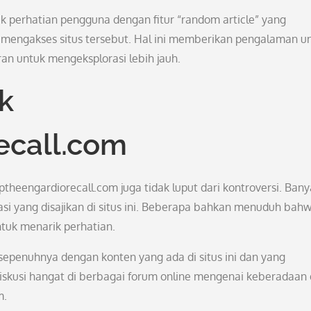
ik perhatian pengguna dengan fitur “random article” yang
g mengakses situs tersebut. Hal ini memberikan pengalaman un
an untuk mengeksplorasi lebih jauh.
ik
ecall.com
ptheengardiorecall.com juga tidak luput dari kontroversi. Ban
i yang disajikan di situs ini. Beberapa bahkan menuduh bah
ntuk menarik perhatian.
sepenuhnya dengan konten yang ada di situs ini dan yang
skusi hangat di berbagai forum online mengenai keberadaan
m.