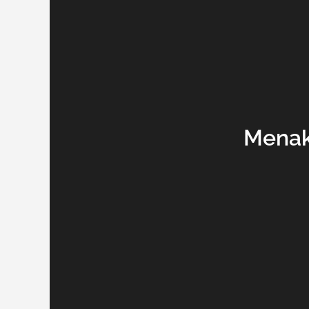
Menak