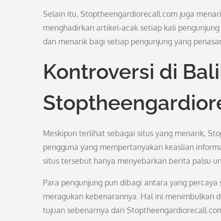
Selain itu, Stoptheengardiorecall.com juga menar
menghadirkan artikel-acak setiap kali pengunjun
dan menarik bagi setiap pengunjung yang penasar
Kontroversi di Bal
Stoptheengardior
Meskipun terlihat sebagai situs yang menarik, Sto
pengguna yang mempertanyakan keaslian informas
situs tersebut hanya menyebarkan berita palsu u
Para pengunjung pun dibagi antara yang percaya 
meragukan kebenarannya. Hal ini menimbulkan di
tujuan sebenarnya dari Stoptheengardiorecall.co