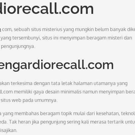
iorecall.com
m
com, sebuah situs misterius yang mungkin belum banyak dik
 yang tersembunyi, situs ini menyimpan beragam misteri dan
 pengunjungnya.
engardiorecall.com
akan terkesima dengan tata letak halaman utamanya yang
ll.com memiliki gaya desain minimalis namun menyimpan be
i situs web pada umumnya.
knya yang membahas beragam topik mulai dari kesehatan, teknol
. Tak heran jika pengunjung sering kali merasa tertarik unt
sajikan.