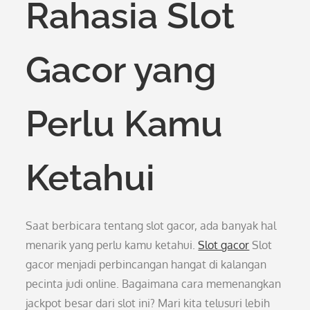
Rahasia Slot
Gacor yang
Perlu Kamu
Ketahui
Saat berbicara tentang slot gacor, ada banyak hal
menarik yang perlu kamu ketahui.
Slot gacor
Slot
gacor menjadi perbincangan hangat di kalangan
pecinta judi online. Bagaimana cara memenangkan
jackpot besar dari slot ini? Mari kita telusuri lebih