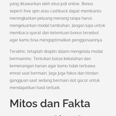
yang ditawarkan oleh situs judi online. Bonus
seperti free spin atau cashback dapat membantu
meningkatkan peluang menang tanpa harus
mengeluarkan modal tambahan. Jangan lupa untuk
membaca syarat dan ketentuan bonus tersebut
agar kamu bisa mengoptimalkan penggunaannya.
Terakhir, tetaplah disiplin dalam mengelola modal
bermainmu. Tentukan batas kekalahan dan
kemenangan harian agar kamu tidak terbawa
emosi saat bermain. Jaga juga fokus dan hindari
gangguan saat sedang bermain slot gacor untuk
mendapatkan hasil terbaik.
Mitos dan Fakta