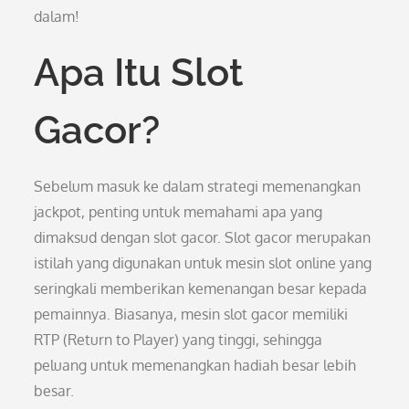
dalam!
Apa Itu Slot
Gacor?
Sebelum masuk ke dalam strategi memenangkan
jackpot, penting untuk memahami apa yang
dimaksud dengan slot gacor. Slot gacor merupakan
istilah yang digunakan untuk mesin slot online yang
seringkali memberikan kemenangan besar kepada
pemainnya. Biasanya, mesin slot gacor memiliki
RTP (Return to Player) yang tinggi, sehingga
peluang untuk memenangkan hadiah besar lebih
besar.