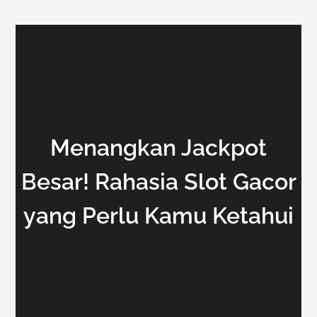
Menangkan Jackpot
Besar! Rahasia Slot Gacor
yang Perlu Kamu Ketahui