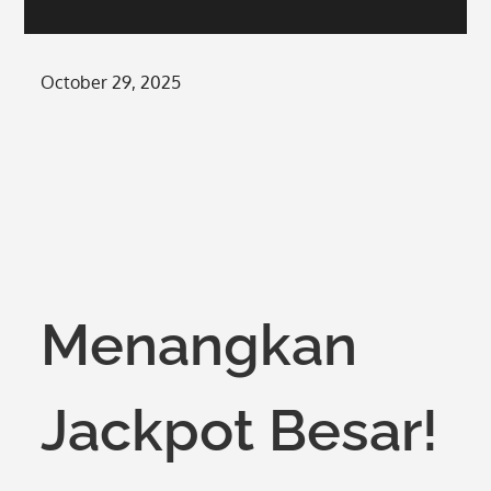
Posted
October 29, 2025
on
Menangkan
Jackpot Besar!