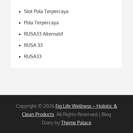
Slot Pola Terpercaya
Pola Terpercaya
RUSA33 Alternatif
RUSA 33
RUSA33
Copyright © 2026
Fig Life Wellness – Holistic &
Clean Products
. All Rights Reserved | Blog
Diary by
Theme Palace