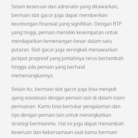
Selain keseruan dan adrenalin yang ditawarkan,
bermain slot gacor juga dapat memberikan
keuntungan finansial yang signifikan. Dengan RTP
yang tinggi, pemain memiliki kesempatan untuk
mendapatkan kemenangan besar dalam satu
putaran. Slot gacor juga seringkali menawarkan
jackpot progresif yang jumlahnya terus bertambah
hingga ada pemain yang berhasil
memenangkannya.
Selain itu, bermain slot gacor juga bisa menjadi
ajang sosialisasi dengan pemain lain di dalam room
permainan. Kamu bisa bertukar pengalaman dan
tips dengan pemain lain untuk meningkatkan
strategi bermainmu. Hal ini juga dapat menambah
keseruan dan kebersamaan saat kamu bermain