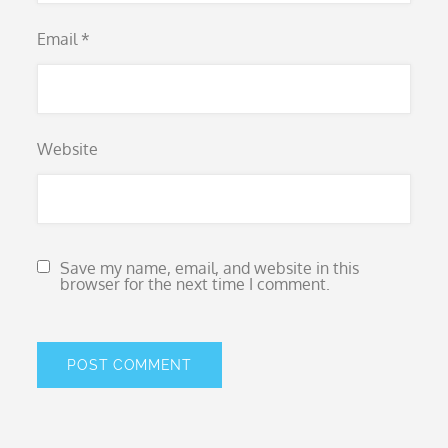
Email
*
Website
Save my name, email, and website in this
browser for the next time I comment.