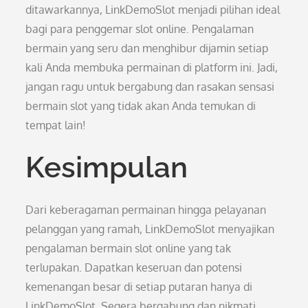
ditawarkannya, LinkDemoSlot menjadi pilihan ideal
bagi para penggemar slot online. Pengalaman
bermain yang seru dan menghibur dijamin setiap
kali Anda membuka permainan di platform ini. Jadi,
jangan ragu untuk bergabung dan rasakan sensasi
bermain slot yang tidak akan Anda temukan di
tempat lain!
Kesimpulan
Dari keberagaman permainan hingga pelayanan
pelanggan yang ramah, LinkDemoSlot menyajikan
pengalaman bermain slot online yang tak
terlupakan. Dapatkan keseruan dan potensi
kemenangan besar di setiap putaran hanya di
LinkDemoSlot. Segera bergabung dan nikmati