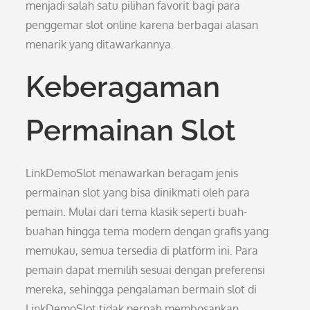
menjadi salah satu pilihan favorit bagi para
penggemar slot online karena berbagai alasan
menarik yang ditawarkannya.
Keberagaman
Permainan Slot
LinkDemoSlot menawarkan beragam jenis
permainan slot yang bisa dinikmati oleh para
pemain. Mulai dari tema klasik seperti buah-
buahan hingga tema modern dengan grafis yang
memukau, semua tersedia di platform ini. Para
pemain dapat memilih sesuai dengan preferensi
mereka, sehingga pengalaman bermain slot di
LinkDemoSlot tidak pernah membosankan.