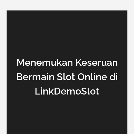
Menemukan Keseruan
Bermain Slot Online di
LinkDemoSlot