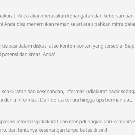
iakurat, Anda akan merasakan kehangatan dan kebersamaan 
 sini Anda bisa menemukan teman sejati atau bahkan mitra dal
rtisipasi dalam diskusi atau konten-konten yang tersedia. Siap
 potensi dan kreasi Anda!
keakuratan dan kesenangan, informasijudiakurat hadir sebag
 dunia informasi. Dari berita terkini hingga tips bermanfaat,
plorasi informasijudiakurat dan menjadi bagian dari komunita
aru, dan tentunya kesenangan tanpa batas di sini!