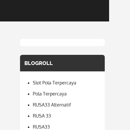
BLOGROLL
Slot Pola Terpercaya
Pola Terpercaya
RUSA33 Alternatif
RUSA 33
RUSA33