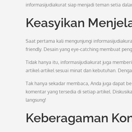
informasijudiakurat siap menjadi teman setia dala
Keasyikan Menjela
Saat pertama kali mengunjungi informasijudiakur
friendly. Desain yang eye-catching membuat pen
Tidak hanya itu, informasijudiakurat juga memb
artikel-artikel sesuai minat dan kebutuhan. Dengan
Tak hanya sekadar membaca, Anda juga dapat ber
komentar yang tersedia di setiap artikel. Diskus
langsung!
Keberagaman Kont