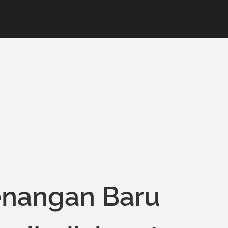
enangan Baru