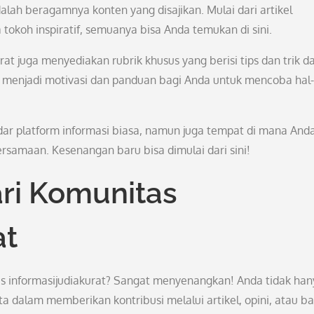
dalah beragamnya konten yang disajikan. Mulai dari artikel
a tokoh inspiratif, semuanya bisa Anda temukan di sini.
urat juga menyediakan rubrik khusus yang berisi tips dan trik 
sa menjadi motivasi dan panduan bagi Anda untuk mencoba hal-
dar platform informasi biasa, namun juga tempat di mana Anda
samaan. Kesenangan baru bisa dimulai dari sini!
ri Komunitas
at
s informasijudiakurat? Sangat menyenangkan! Anda tidak han
ta dalam memberikan kontribusi melalui artikel, opini, atau b