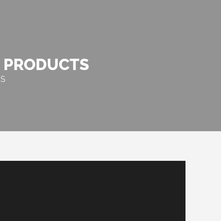
AN PRODUCTS
TS