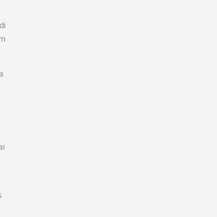
di
am
a
ai
s