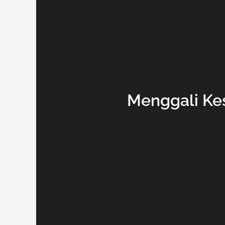
Menggali Kes