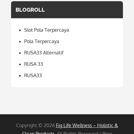
BLOGROLL
Slot Pola Terpercaya
Pola Terpercaya
RUSA33 Alternatif
RUSA 33
RUSA33
Copyright © 2026
Fig Life Wellness – Holistic &
Clean Products
. All Rights Reserved | Blog