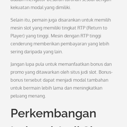
kekuatan modal yang dimiliki.
Selain itu, pemain juga disarankan untuk memilih
mesin slot yang memiliki tingkat RTP (Return to
Player) yang tinggi. Mesin dengan RTP tinggi
cenderung memberikan pembayaran yang lebih
sering daripada yang lain.
Jangan lupa pula untuk memanfaatkan bonus dan
promo yang ditawarkan oleh situs judi slot. Bonus-
bonus tersebut dapat menjadi modal tambahan
untuk bermain lebih lama dan meningkatkan
peluang menang.
Perkembangan