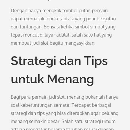
Dengan hanya mengklik tombol putar, pemain
dapat memasuki dunia fantasi yang penuh kejutan
dan tantangan. Sensasi ketika simbol-simbol yang
tepat muncul di layar adalah salah satu hal yang
membuat judi slot begitu mengasyikkan.
Strategi dan Tips
untuk Menang
Bagi para pemain judi slot, menang bukanlah hanya
soal keberuntungan semata. Terdapat berbagai
strategi dan tips yang bisa diterapkan agar peluang
menang semakin besar. Salah satu strategi umum
adalah mengatur besaran taruhan sesuai dengan