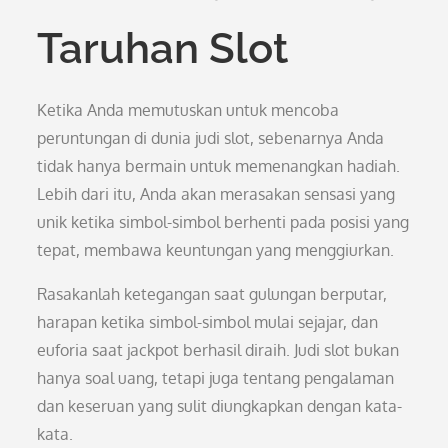
Taruhan Slot
Ketika Anda memutuskan untuk mencoba
peruntungan di dunia judi slot, sebenarnya Anda
tidak hanya bermain untuk memenangkan hadiah.
Lebih dari itu, Anda akan merasakan sensasi yang
unik ketika simbol-simbol berhenti pada posisi yang
tepat, membawa keuntungan yang menggiurkan.
Rasakanlah ketegangan saat gulungan berputar,
harapan ketika simbol-simbol mulai sejajar, dan
euforia saat jackpot berhasil diraih. Judi slot bukan
hanya soal uang, tetapi juga tentang pengalaman
dan keseruan yang sulit diungkapkan dengan kata-
kata.