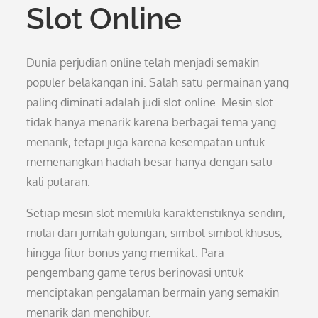
Slot Online
Dunia perjudian online telah menjadi semakin
populer belakangan ini. Salah satu permainan yang
paling diminati adalah judi slot online. Mesin slot
tidak hanya menarik karena berbagai tema yang
menarik, tetapi juga karena kesempatan untuk
memenangkan hadiah besar hanya dengan satu
kali putaran.
Setiap mesin slot memiliki karakteristiknya sendiri,
mulai dari jumlah gulungan, simbol-simbol khusus,
hingga fitur bonus yang memikat. Para
pengembang game terus berinovasi untuk
menciptakan pengalaman bermain yang semakin
menarik dan menghibur.