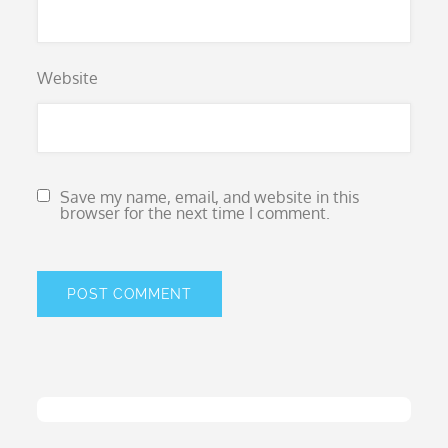
Website
Save my name, email, and website in this
browser for the next time I comment.