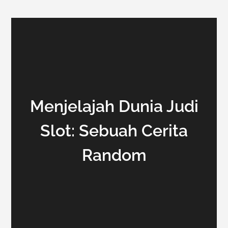
Menjelajah Dunia Judi
Slot: Sebuah Cerita
Random