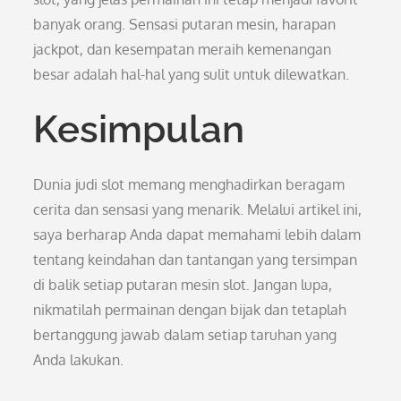
banyak orang. Sensasi putaran mesin, harapan
jackpot, dan kesempatan meraih kemenangan
besar adalah hal-hal yang sulit untuk dilewatkan.
Kesimpulan
Dunia judi slot memang menghadirkan beragam
cerita dan sensasi yang menarik. Melalui artikel ini,
saya berharap Anda dapat memahami lebih dalam
tentang keindahan dan tantangan yang tersimpan
di balik setiap putaran mesin slot. Jangan lupa,
nikmatilah permainan dengan bijak dan tetaplah
bertanggung jawab dalam setiap taruhan yang
Anda lakukan.