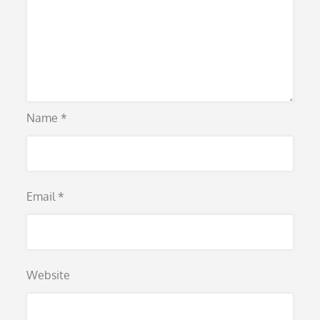
Name
*
Email
*
Website