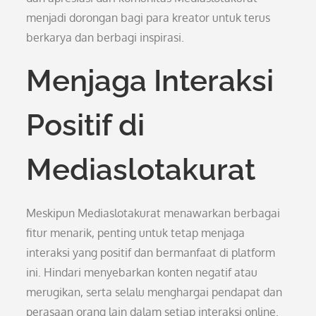
menjadi dorongan bagi para kreator untuk terus
berkarya dan berbagi inspirasi.
Menjaga Interaksi
Positif di
Mediaslotakurat
Meskipun Mediaslotakurat menawarkan berbagai
fitur menarik, penting untuk tetap menjaga
interaksi yang positif dan bermanfaat di platform
ini. Hindari menyebarkan konten negatif atau
merugikan, serta selalu menghargai pendapat dan
perasaan orang lain dalam setiap interaksi online.