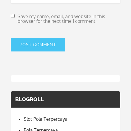
Save my name, email, and website in this
browser for the next time I comment.
BLOGROLL
Slot Pola Terpercaya
Pola Terpercaya