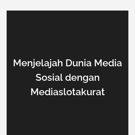
Menjelajah Dunia Media
Sosial dengan
Mediaslotakurat