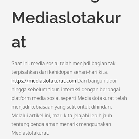
Mediaslotakur
at
Saat ini, media sosial telah menjadi bagian tak
terpisahkan dari kehidupan sehari-hari kita.
https://mediaslotakurat.com
Dari bangun tidur
hingga sebelum tidur, interaksi dengan berbagai
platform media sosial seperti Mediaslotakurat telah
menjadi kebiasaan yang sulit untuk dihindari.
Melalui artikel ini, mari kita jelajahi lebih jauh
tentang pengalaman menarik menggunakan
Mediaslotakurat.