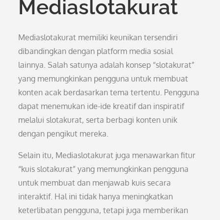
Mediaslotakurat
Mediaslotakurat memiliki keunikan tersendiri
dibandingkan dengan platform media sosial
lainnya. Salah satunya adalah konsep “slotakurat”
yang memungkinkan pengguna untuk membuat
konten acak berdasarkan tema tertentu. Pengguna
dapat menemukan ide-ide kreatif dan inspiratif
melalui slotakurat, serta berbagi konten unik
dengan pengikut mereka.
Selain itu, Mediaslotakurat juga menawarkan fitur
“kuis slotakurat” yang memungkinkan pengguna
untuk membuat dan menjawab kuis secara
interaktif. Hal ini tidak hanya meningkatkan
keterlibatan pengguna, tetapi juga memberikan