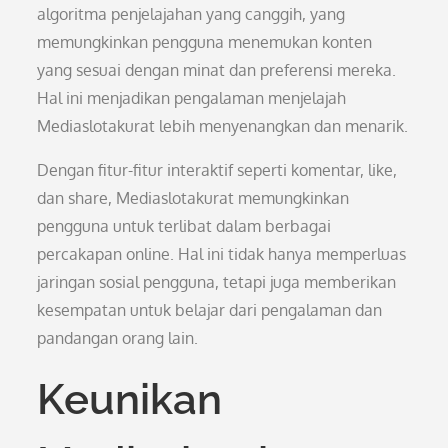
algoritma penjelajahan yang canggih, yang
memungkinkan pengguna menemukan konten
yang sesuai dengan minat dan preferensi mereka.
Hal ini menjadikan pengalaman menjelajah
Mediaslotakurat lebih menyenangkan dan menarik.
Dengan fitur-fitur interaktif seperti komentar, like,
dan share, Mediaslotakurat memungkinkan
pengguna untuk terlibat dalam berbagai
percakapan online. Hal ini tidak hanya memperluas
jaringan sosial pengguna, tetapi juga memberikan
kesempatan untuk belajar dari pengalaman dan
pandangan orang lain.
Keunikan