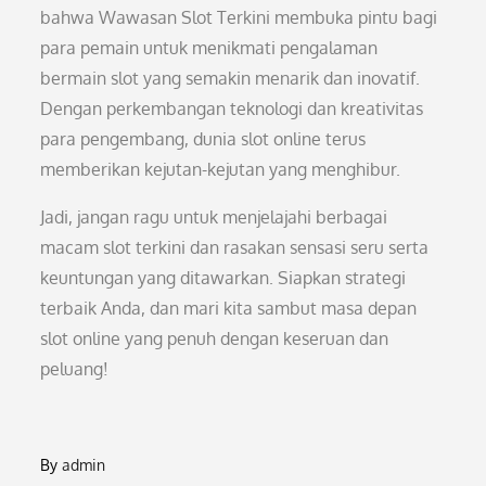
bahwa Wawasan Slot Terkini membuka pintu bagi
para pemain untuk menikmati pengalaman
bermain slot yang semakin menarik dan inovatif.
Dengan perkembangan teknologi dan kreativitas
para pengembang, dunia slot online terus
memberikan kejutan-kejutan yang menghibur.
Jadi, jangan ragu untuk menjelajahi berbagai
macam slot terkini dan rasakan sensasi seru serta
keuntungan yang ditawarkan. Siapkan strategi
terbaik Anda, dan mari kita sambut masa depan
slot online yang penuh dengan keseruan dan
peluang!
By
admin