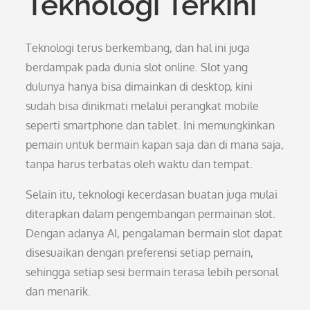
Teknologi Terkini
Teknologi terus berkembang, dan hal ini juga
berdampak pada dunia slot online. Slot yang
dulunya hanya bisa dimainkan di desktop, kini
sudah bisa dinikmati melalui perangkat mobile
seperti smartphone dan tablet. Ini memungkinkan
pemain untuk bermain kapan saja dan di mana saja,
tanpa harus terbatas oleh waktu dan tempat.
Selain itu, teknologi kecerdasan buatan juga mulai
diterapkan dalam pengembangan permainan slot.
Dengan adanya AI, pengalaman bermain slot dapat
disesuaikan dengan preferensi setiap pemain,
sehingga setiap sesi bermain terasa lebih personal
dan menarik.