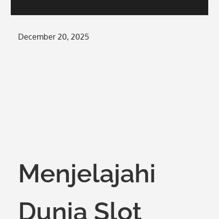
Posted
December 20, 2025
on
Menjelajahi
Dunia Slot