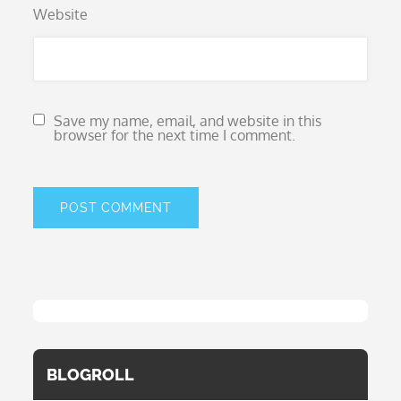
Website
Save my name, email, and website in this
browser for the next time I comment.
BLOGROLL