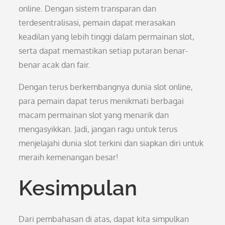
online. Dengan sistem transparan dan
terdesentralisasi, pemain dapat merasakan
keadilan yang lebih tinggi dalam permainan slot,
serta dapat memastikan setiap putaran benar-
benar acak dan fair.
Dengan terus berkembangnya dunia slot online,
para pemain dapat terus menikmati berbagai
macam permainan slot yang menarik dan
mengasyikkan. Jadi, jangan ragu untuk terus
menjelajahi dunia slot terkini dan siapkan diri untuk
meraih kemenangan besar!
Kesimpulan
Dari pembahasan di atas, dapat kita simpulkan