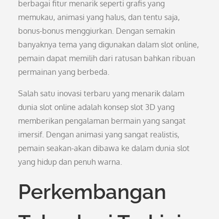
berbagai fitur menarik seperti grafis yang
memukau, animasi yang halus, dan tentu saja,
bonus-bonus menggiurkan. Dengan semakin
banyaknya tema yang digunakan dalam slot online,
pemain dapat memilih dari ratusan bahkan ribuan
permainan yang berbeda.
Salah satu inovasi terbaru yang menarik dalam
dunia slot online adalah konsep slot 3D yang
memberikan pengalaman bermain yang sangat
imersif. Dengan animasi yang sangat realistis,
pemain seakan-akan dibawa ke dalam dunia slot
yang hidup dan penuh warna.
Perkembangan