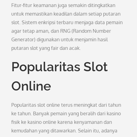
Fitur-fitur keamanan juga semakin ditingkatkan
untuk memastikan keadilan dalam setiap putaran
slot. Sistem enkripsi terbaru menjaga data pemain
agar tetap aman, dan RNG (Random Number
Generator) digunakan untuk menjamin hasil
putaran slot yang fair dan acak.
Popularitas Slot
Online
Popularitas slot online terus meningkat dari tahun
ke tahun. Banyak pemain yang beralih dari kasino
fisik ke kasino online karena kenyamanan dan
kemudahan yang ditawarkan. Selain itu, adanya