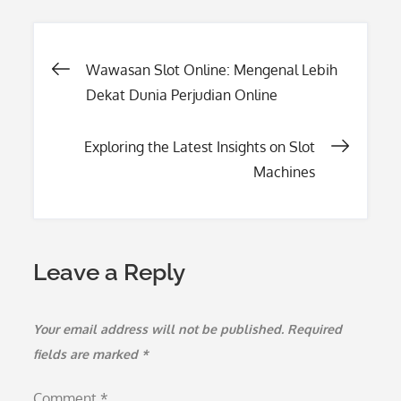
Post
Wawasan Slot Online: Mengenal Lebih
Dekat Dunia Perjudian Online
navigation
Exploring the Latest Insights on Slot
Machines
Leave a Reply
Your email address will not be published.
Required
fields are marked
*
Comment
*