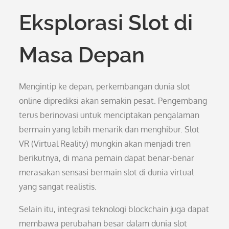
Eksplorasi Slot di
Masa Depan
Mengintip ke depan, perkembangan dunia slot
online diprediksi akan semakin pesat. Pengembang
terus berinovasi untuk menciptakan pengalaman
bermain yang lebih menarik dan menghibur. Slot
VR (Virtual Reality) mungkin akan menjadi tren
berikutnya, di mana pemain dapat benar-benar
merasakan sensasi bermain slot di dunia virtual
yang sangat realistis.
Selain itu, integrasi teknologi blockchain juga dapat
membawa perubahan besar dalam dunia slot