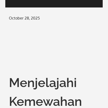
Posted
October 28, 2025
on
Menjelajahi
Kemewahan