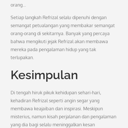
orang…
Setiap langkah Refrizal selalu dipenuhi dengan
semangat petualangan yang membakar semangat
orang-orang di sekitarnya. Banyak yang percaya
bahwa mengikuti jejak Refrizal akan membawa
mereka pada pengalaman hidup yang tak
terlupakan.
Kesimpulan
Di tengah hiruk pikuk kehidupan sehari-hari,
kehadiran Refrizal seperti angin segar yang
membawa keajaiban dan inspirasi. Meskipun
misterius, namun kisah perjalanan dan pengalaman
yang dia bagi selalu meninggalkan kesan