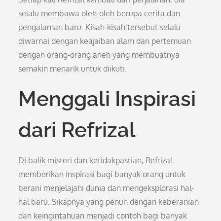
selalu membawa oleh-oleh berupa cerita dan
pengalaman baru. Kisah-kisah tersebut selalu
diwarnai dengan keajaiban alam dan pertemuan
dengan orang-orang aneh yang membuatnya
semakin menarik untuk diikuti.
Menggali Inspirasi
dari Refrizal
Di balik misteri dan ketidakpastian, Refrizal
memberikan inspirasi bagi banyak orang untuk
berani menjelajahi dunia dan mengeksplorasi hal-
hal baru. Sikapnya yang penuh dengan keberanian
dan keingintahuan menjadi contoh bagi banyak