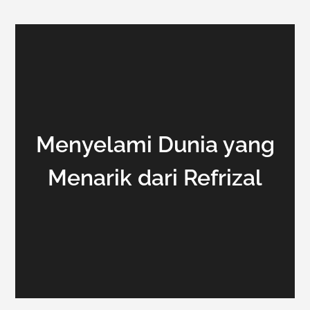
Menyelami Dunia yang
Menarik dari Refrizal