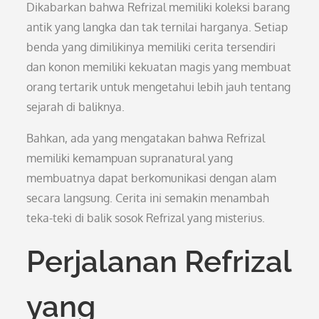
Dikabarkan bahwa Refrizal memiliki koleksi barang
antik yang langka dan tak ternilai harganya. Setiap
benda yang dimilikinya memiliki cerita tersendiri
dan konon memiliki kekuatan magis yang membuat
orang tertarik untuk mengetahui lebih jauh tentang
sejarah di baliknya.
Bahkan, ada yang mengatakan bahwa Refrizal
memiliki kemampuan supranatural yang
membuatnya dapat berkomunikasi dengan alam
secara langsung. Cerita ini semakin menambah
teka-teki di balik sosok Refrizal yang misterius.
Perjalanan Refrizal
yang