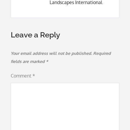
Landscapes International
Leave a Reply
Your email address will not be published.
Required
fields are marked
*
Comment
*