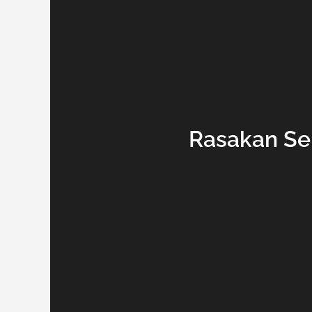
Rasakan Sen