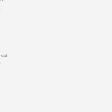
ai
a
slot
g