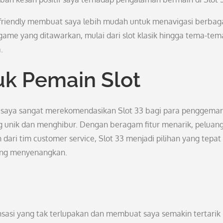
-friendly membuat saya lebih mudah untuk menavigasi berbag
 game yang ditawarkan, mulai dari slot klasik hingga tema-tem
.
k Pemain Slot
saya sangat merekomendasikan Slot 33 bagi para penggemar 
g unik dan menghibur. Dengan beragam fitur menarik, peluan
ri tim customer service, Slot 33 menjadi pilihan yang tepat
ang menyenangkan.
sasi yang tak terlupakan dan membuat saya semakin tertarik