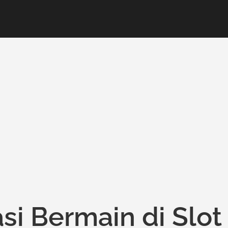
i Bermain di Slot