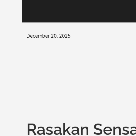
Posted
December 20, 2025
on
Rasakan Sensas