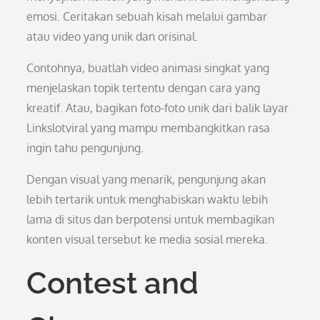
emosi. Ceritakan sebuah kisah melalui gambar
atau video yang unik dan orisinal.
Contohnya, buatlah video animasi singkat yang
menjelaskan topik tertentu dengan cara yang
kreatif. Atau, bagikan foto-foto unik dari balik layar
Linkslotviral yang mampu membangkitkan rasa
ingin tahu pengunjung.
Dengan visual yang menarik, pengunjung akan
lebih tertarik untuk menghabiskan waktu lebih
lama di situs dan berpotensi untuk membagikan
konten visual tersebut ke media sosial mereka.
Contest and