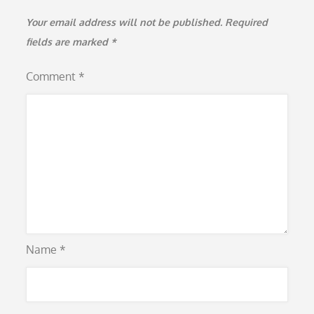
Your email address will not be published.
Required
fields are marked
*
Comment
*
Name
*