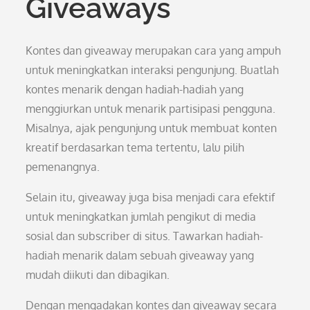
Giveaways
Kontes dan giveaway merupakan cara yang ampuh
untuk meningkatkan interaksi pengunjung. Buatlah
kontes menarik dengan hadiah-hadiah yang
menggiurkan untuk menarik partisipasi pengguna.
Misalnya, ajak pengunjung untuk membuat konten
kreatif berdasarkan tema tertentu, lalu pilih
pemenangnya.
Selain itu, giveaway juga bisa menjadi cara efektif
untuk meningkatkan jumlah pengikut di media
sosial dan subscriber di situs. Tawarkan hadiah-
hadiah menarik dalam sebuah giveaway yang
mudah diikuti dan dibagikan.
Dengan mengadakan kontes dan giveaway secara