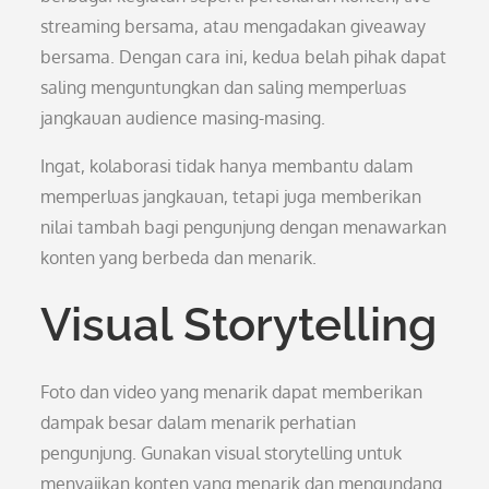
streaming bersama, atau mengadakan giveaway
bersama. Dengan cara ini, kedua belah pihak dapat
saling menguntungkan dan saling memperluas
jangkauan audience masing-masing.
Ingat, kolaborasi tidak hanya membantu dalam
memperluas jangkauan, tetapi juga memberikan
nilai tambah bagi pengunjung dengan menawarkan
konten yang berbeda dan menarik.
Visual Storytelling
Foto dan video yang menarik dapat memberikan
dampak besar dalam menarik perhatian
pengunjung. Gunakan visual storytelling untuk
menyajikan konten yang menarik dan mengundang