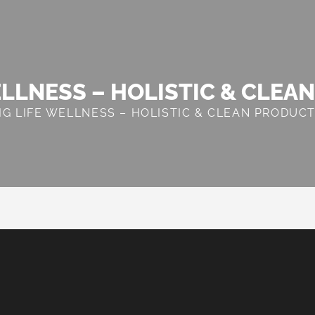
ELLNESS – HOLISTIC & CLE
IG LIFE WELLNESS – HOLISTIC & CLEAN PRODUC