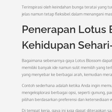
Terinspirasi oleh keindahan bunga teratai yang 
jelas namun tetap fleksibel dalam menangani ma
Penerapan Lotus
Kehidupan Sehari-
Bagaimana sebenarnya gaya Lotus Blossom dapat
memiliki banyak ide namun sulit memilih yang te
yang menyebar ke berbagai arah, kemudian mera
Contoh sederhana adalah ketika Anda ingin memut
mengeksplorasi berbagai opsi, seperti gunung, p
pilihan berdasarkan preferensi dan ketersediaan 
Di tempat kerja, gaya ini juga dapat diterapkan 