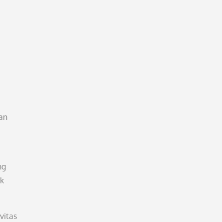
an
ng
ak
vitas