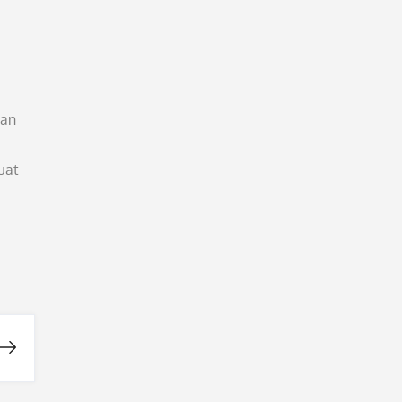
gan
uat