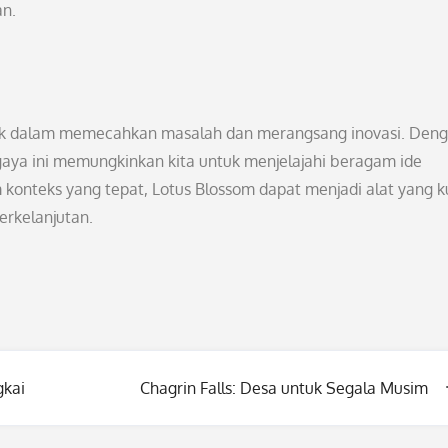
an.
ik dalam memecahkan masalah dan merangsang inovasi. Den
ya ini memungkinkan kita untuk menjelajahi beragam ide
konteks yang tepat, Lotus Blossom dapat menjadi alat yang k
erkelanjutan.
gkai
Chagrin Falls: Desa untuk Segala Musim