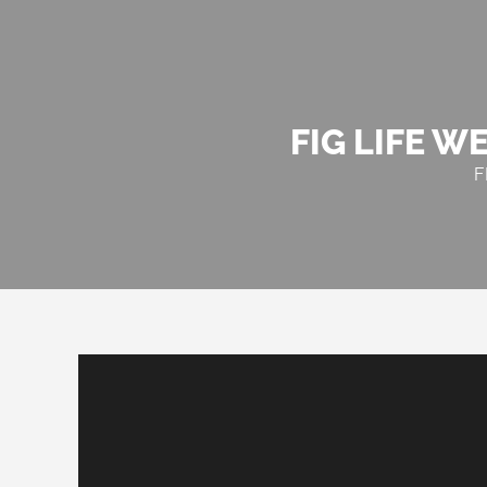
Skip
to
content
FIG LIFE W
F