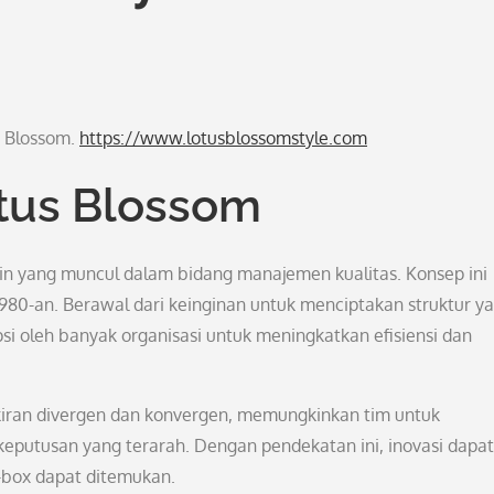
s Blossom.
https://www.lotusblossomstyle.com
otus Blossom
ain yang muncul dalam bidang manajemen kualitas. Konsep ini
980-an. Berawal dari keinginan untuk menciptakan struktur y
psi oleh banyak organisasi untuk meningkatkan efisiensi dan
ran divergen dan konvergen, memungkinkan tim untuk
putusan yang terarah. Dengan pendekatan ini, inovasi dapat
e-box dapat ditemukan.