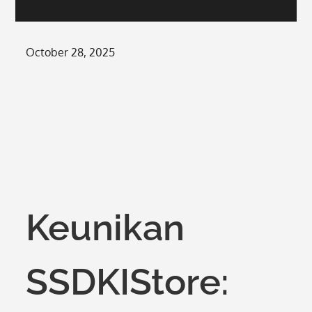
Posted
October 28, 2025
on
Keunikan
SSDKIStore: