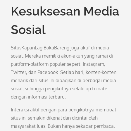
Kesuksesan Media
Sosial
SitusKapanLagiBukaBareng juga aktif di media
sosial. Mereka memiliki akun-akun yang ramai di
platform-platform populer seperti Instagram,
Twitter, dan Facebook. Setiap hari, konten-konten
menarik dari situs ini dibagikan di berbagai media
sosial, sehingga pengikutnya selalu up to date
dengan informasi terbaru.
Interaksi aktif dengan para pengikutnya membuat
situs ini semakin dikenal dan dicintai oleh
masyarakat luas. Bukan hanya sekadar pembaca,