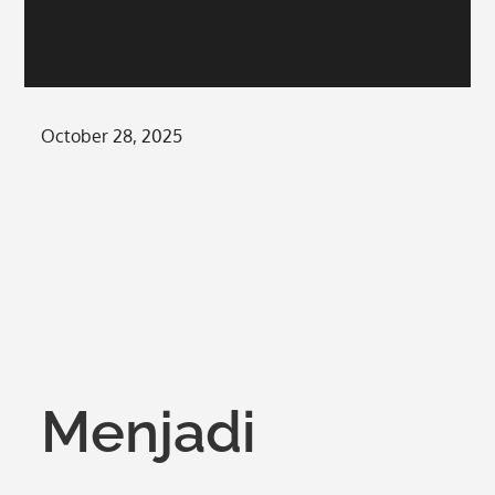
Posted
October 28, 2025
on
Menjadi