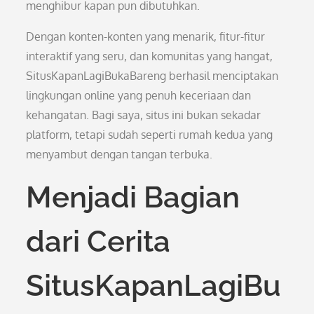
menghibur kapan pun dibutuhkan.
Dengan konten-konten yang menarik, fitur-fitur
interaktif yang seru, dan komunitas yang hangat,
SitusKapanLagiBukaBareng berhasil menciptakan
lingkungan online yang penuh keceriaan dan
kehangatan. Bagi saya, situs ini bukan sekadar
platform, tetapi sudah seperti rumah kedua yang
menyambut dengan tangan terbuka.
Menjadi Bagian
dari Cerita
SitusKapanLagiBu