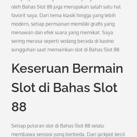
oleh Bahas Slot 88 juga merupakan salah satu hal
favorit saya. Dari tema klasik hingga yang lebih
modern, setiap permainan memiliki grafis yang
menawan dan efek suara yang memikat. Saya
sering merasa seperti sedang berada di kasino
sungguhan saat memainkan slot di Bahas Slot 88.
Keseruan Bermain
Slot di Bahas Slot
88
Setiap putaran slot di Bahas Slot 88 selalu
membawa sensasi yang berbeda. Dari jackpot kecil