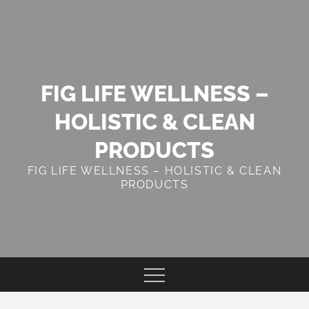
Skip
to
content
FIG LIFE WELLNESS –
HOLISTIC & CLEAN
PRODUCTS
FIG LIFE WELLNESS – HOLISTIC & CLEAN
PRODUCTS