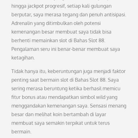
hingga jackpot progresif, setiap kali gulungan
berputar, saya merasa tegang dan penuh antisipasi.
Adrenalin yang ditimbulkan oleh potensi
kemenangan besar membuat saya tidak bisa
berhenti memainkan slot di Bahas Slot 88.
Pengalaman seru ini benar-benar membuat saya
ketagihan.
Tidak hanya itu, keberuntungan juga menjadi faktor
penting saat bermain slot di Bahas Slot 88. Saya
sering merasa beruntung ketika berhasil memicu
fitur bonus atau mendapatkan simbol wild yang
menggandakan kemenangan saya. Sensasi menang
besar dan melihat koin bertambah di layar
membuat saya semakin terpikat untuk terus
bermain.