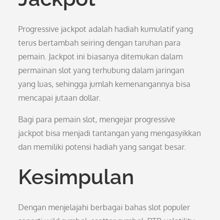
Progressive jackpot adalah hadiah kumulatif yang
terus bertambah seiring dengan taruhan para
pemain. Jackpot ini biasanya ditemukan dalam
permainan slot yang terhubung dalam jaringan
yang luas, sehingga jumlah kemenangannya bisa
mencapai jutaan dollar.
Bagi para pemain slot, mengejar progressive
jackpot bisa menjadi tantangan yang mengasyikkan
dan memiliki potensi hadiah yang sangat besar.
Kesimpulan
Dengan menjelajahi berbagai bahas slot populer