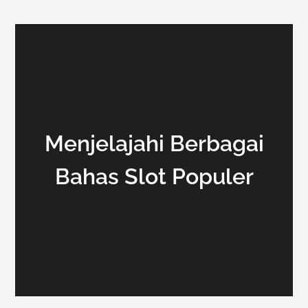
Menjelajahi Berbagai
Bahas Slot Populer