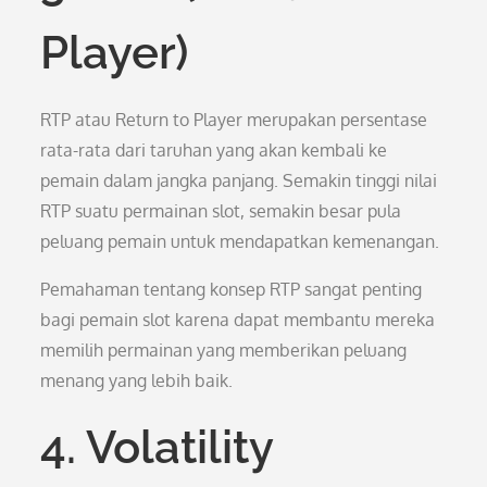
Player)
RTP atau Return to Player merupakan persentase
rata-rata dari taruhan yang akan kembali ke
pemain dalam jangka panjang. Semakin tinggi nilai
RTP suatu permainan slot, semakin besar pula
peluang pemain untuk mendapatkan kemenangan.
Pemahaman tentang konsep RTP sangat penting
bagi pemain slot karena dapat membantu mereka
memilih permainan yang memberikan peluang
menang yang lebih baik.
4. Volatility