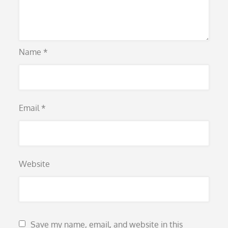
Name
*
Email
*
Website
Save my name, email, and website in this